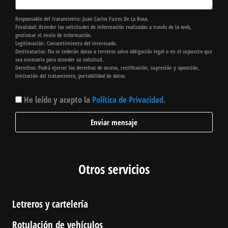
Responsable del tratamiento: Juan Carlos Funes De La Rosa.
Finalidad: Atender las solicitudes de información realizadas a través de la web,
gestionar el envío de información.
Legitimación: Consentimiento del interesado.
Destinatarios: No se cederán datos a terceros salvo obligación legal o en el supuesto que
sea necesario para atender su solicitud.
Derechos: Podrá ejercer los derechos de acceso, rectificación, supresión y oposición,
limitación del tratamiento, portabilidad de datos.
He leído y acepto la
Política de Privacidad.
Enviar mensaje
Otros servicios
Letreros y cartelería
Rotulación de vehículos