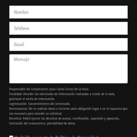
Responsable del tratamiento: Juan Carlos Funes De La Rosa.
Finalidad: Atender las solicitudes de información realizadas a través de la web,
gestionar el envío de información.
Legitimación: Consentimiento del interesado.
Destinatarios: No se cederán datos a terceros salvo obligación legal o en el supuesto que
sea necesario para atender su solicitud.
Derechos: Podrá ejercer los derechos de acceso, rectificación, supresión y oposición,
limitación del tratamiento, portabilidad de datos.