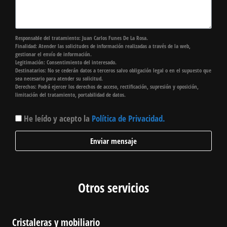
Responsable del tratamiento: Juan Carlos Funes De La Rosa.
Finalidad: Atender las solicitudes de información realizadas a través de la web,
gestionar el envío de información.
Legitimación: Consentimiento del interesado.
Destinatarios: No se cederán datos a terceros salvo obligación legal o en el supuesto que
sea necesario para atender su solicitud.
Derechos: Podrá ejercer los derechos de acceso, rectificación, supresión y oposición,
limitación del tratamiento, portabilidad de datos.
He leído y acepto la
Política de Privacidad.
Enviar mensaje
Otros servicios
Cristaleras y mobiliario