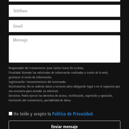
Responsable del tratamiento: Juan Carlos Funes De La Rosa.
Finalidad: Atender las solicitudes de información realizadas a través de la web,
gestionar el envío de información.
Legitimación: Consentimiento del interesado.
Destinatarios: No se cederán datos a terceros salvo obligación legal o en el supuesto que
sea necesario para atender su solicitud.
Derechos: Podrá ejercer los derechos de acceso, rectificación, supresión y oposición,
limitación del tratamiento, portabilidad de datos.
He leído y acepto la
Política de Privacidad.
Enviar mensaje