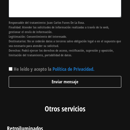
Responsable del tratamiento: Juan Carlos Funes De La Rosa.
Finalidad: Atender las solicitudes de información realizadas a través de la web,
gestionar el envío de información.
Legitimación: Consentimiento del interesado.
Destinatarios: No se cederán datos a terceros salvo obligación legal o en el supuesto que
sea necesario para atender su solicitud.
Derechos: Podrá ejercer los derechos de acceso, rectificación, supresión y oposición,
limitación del tratamiento, portabilidad de datos.
He leído y acepto la
Política de Privacidad.
Enviar mensaje
Otros servicios
Retroiluminados