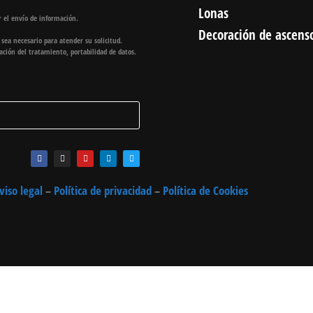
Lonas
 el envío de información.
Decoración de ascens
e sea necesario para atender su solicitud.
itación del tratamiento, portabilidad de datos.
viso legal
–
Política de privacidad
–
Política de Cookies