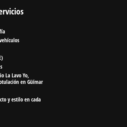
ervicios
fía
 vehículos
E)
as
io La Lavo Yo,
rotulación en Güímar
cto y estilo en cada