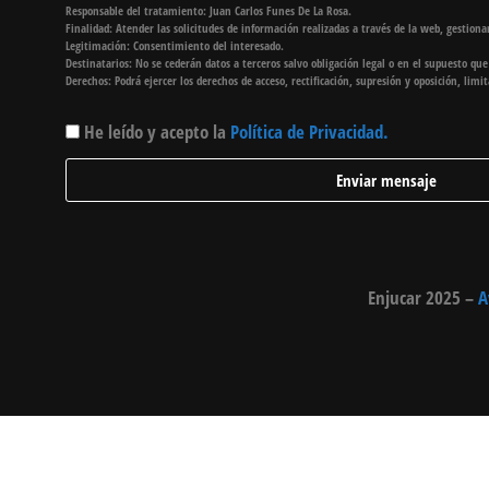
Responsable del tratamiento: Juan Carlos Funes De La Rosa.
Finalidad: Atender las solicitudes de información realizadas a través de la web, gestionar
Legitimación: Consentimiento del interesado.
Destinatarios: No se cederán datos a terceros salvo obligación legal o en el supuesto qu
Derechos: Podrá ejercer los derechos de acceso, rectificación, supresión y oposición, lim
He leído y acepto la
Política de Privacidad.
Enviar mensaje
Enjucar 2025 –
A