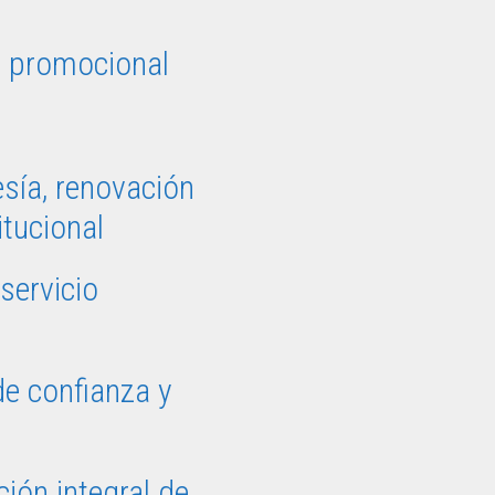
d promocional
sía, renovación
itucional
servicio
e confianza y
ión integral de