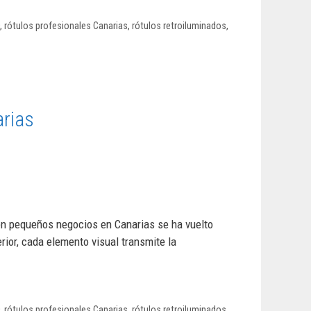
,
rótulos profesionales Canarias
,
rótulos retroiluminados
,
arias
 en pequeños negocios en Canarias se ha vuelto
rior, cada elemento visual transmite la
,
rótulos profesionales Canarias
,
rótulos retroiluminados
,