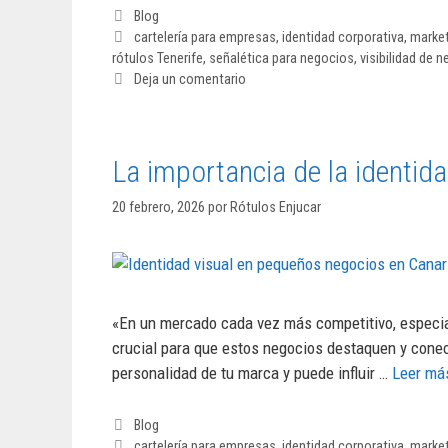
Blog
cartelería para empresas
,
identidad corporativa
,
market
rótulos Tenerife
,
señalética para negocios
,
visibilidad de 
Deja un comentario
La importancia de la identid
20 febrero, 2026
por
Rótulos Enjucar
«En un mercado cada vez más competitivo, especial
crucial para que estos negocios destaquen y conect
personalidad de tu marca y puede influir …
Leer má
Blog
cartelería para empresas
,
identidad corporativa
,
market