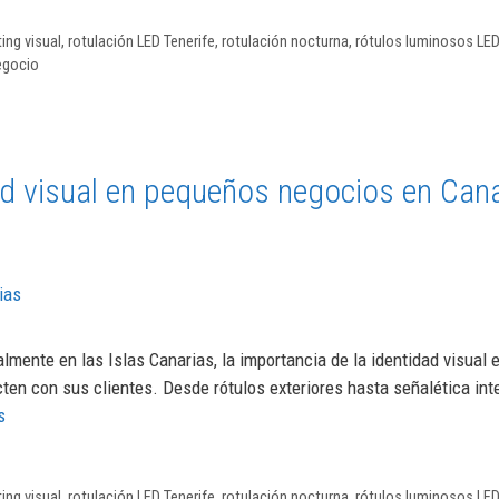
ing visual
,
rotulación LED Tenerife
,
rotulación nocturna
,
rótulos luminosos LED
negocio
ad visual en pequeños negocios en Can
mente en las Islas Canarias, la importancia de la identidad visual
en con sus clientes. Desde rótulos exteriores hasta señalética inte
s
ing visual
,
rotulación LED Tenerife
,
rotulación nocturna
,
rótulos luminosos LED