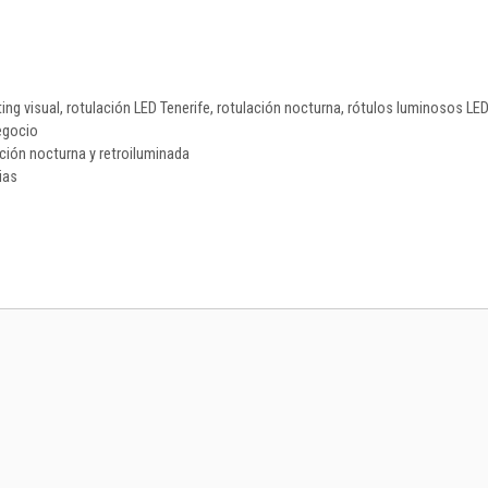
ing visual
,
rotulación LED Tenerife
,
rotulación nocturna
,
rótulos luminosos LED
negocio
ción nocturna y retroiluminada
ias