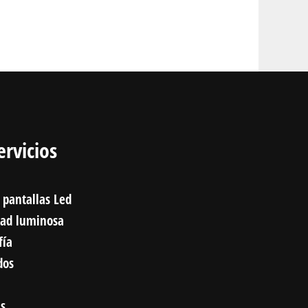
ervicios
 pantallas Led
dad luminosa
fía
dos
as