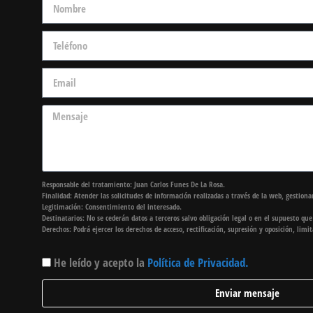
Responsable del tratamiento: Juan Carlos Funes De La Rosa.
Finalidad: Atender las solicitudes de información realizadas a través de la web, gestionar
Legitimación: Consentimiento del interesado.
Destinatarios: No se cederán datos a terceros salvo obligación legal o en el supuesto qu
Derechos: Podrá ejercer los derechos de acceso, rectificación, supresión y oposición, lim
He leído y acepto la
Política de Privacidad.
Enviar mensaje