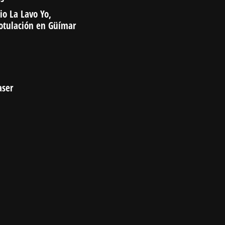
io La Lavo Yo,
rotulación en Güímar
aser