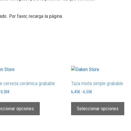
do. Por favor, recarga la página.
de cerveza cerámica grabable
Taza mixta simple grabable
10,50
€
6,45
€
-
6,55
€
eccionar opciones
Seleccionar opciones