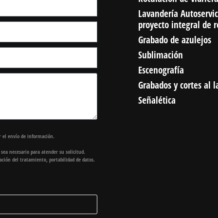
Lavandería Autoservic
proyecto integral de 
Grabado de azulejos
Sublimación
Escenografía
Grabados y cortes al l
Señalética
 el envío de información.
e sea necesario para atender su solicitud.
itación del tratamiento, portabilidad de datos.