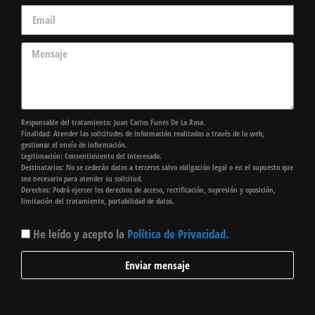
Responsable del tratamiento: Juan Carlos Funes De La Rosa.
Finalidad: Atender las solicitudes de información realizadas a través de la web,
gestionar el envío de información.
Legitimación: Consentimiento del interesado.
Destinatarios: No se cederán datos a terceros salvo obligación legal o en el supuesto que
sea necesario para atender su solicitud.
Derechos: Podrá ejercer los derechos de acceso, rectificación, supresión y oposición,
limitación del tratamiento, portabilidad de datos.
He leído y acepto la
Política de Privacidad.
Enviar mensaje