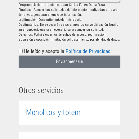
Responsable del tratamiento: Juan Carlos Funes De La Rosa.
Finalidad: Atender las solicitudes de información realizadas a través
de la web, gestionar el envío de información.
Legitimación: Consentimiento del interesado.
Destinatarios: No se cederán datos a terceros salvo obligación legal o
en el supuesto que sea necesario para atender su solicitud.
Derechos: Podrá ejercer los derechos de acceso, rectificación,
supresión y oposición, limitación del tratamiento, portabilidad de datos.
He leído y acepto la
Política de Privacidad.
Enviar mensaje
Otros servicios
Monolitos y totem