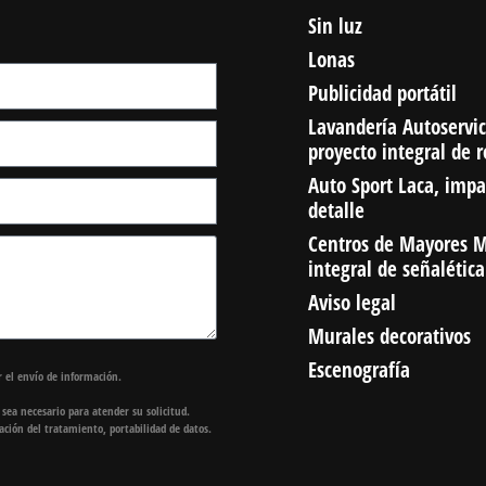
Sin luz
Lonas
Publicidad portátil
Lavandería Autoservic
proyecto integral de 
Auto Sport Laca, impa
detalle
Centros de Mayores M
integral de señalética
Aviso legal
Murales decorativos
Escenografía
 el envío de información.
e sea necesario para atender su solicitud.
itación del tratamiento, portabilidad de datos.