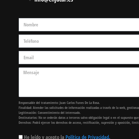
Responsable del tratamiento: Juan Carlos Funes De La Rosa.
Finalidad: Atender las solicitudes de información realizadas a través de la web, gestionar
Legitimación: Consentimiento del interesado.
Destinatarios: No se cederán datos a terceros salvo obligación legal o en el supuesto qu
Derechos: Podrá ejercer los derechos de acceso, rectificación, supresión y oposición, lim
He leído y acepto la
Política de Privacidad.