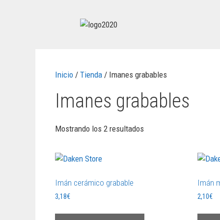
Inicio
/
Tienda
/ Imanes grabables
Imanes grabables
Mostrando los 2 resultados
Imán cerámico grabable
Imán m
3,18
€
2,10
€